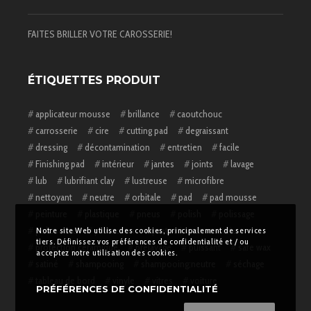
FAITES BRILLER VOTRE CAROSSERIE!
ÉTIQUETTES PRODUIT
applicateur mousse
brillance
caoutchouc
carrosserie
cire
cutting pad
degraissant
dressing
décontamination
entretien
facile
Finishing pad
intérieur
jantes
joints
lavage
lub
lubrifiant clay
lustreuse
microfibre
nettoyant
neutre
orbitale
pad
pad mousse
peinture
plastique
pneus
polish
polissage
polisseuse
protection
protection carrosserie
Notre site Web utilise des cookies, principalement de services
tiers. Définissez vos préférences de confidentialité et / ou
protection ceramique
prélavage
puissant
safe wax
acceptez notre utilisation des cookies.
satiné
shampooing
shampooing;neutre
séchage
tableau de bord
vinyle
vitres
voiture
PRÉFÉRENCES DE CONFIDENTIALITÉ