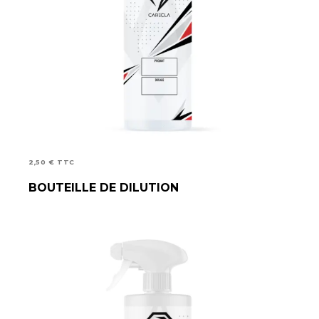
2,50
€
TTC
BOUTEILLE DE DILUTION
AJOUTER AU PANIER