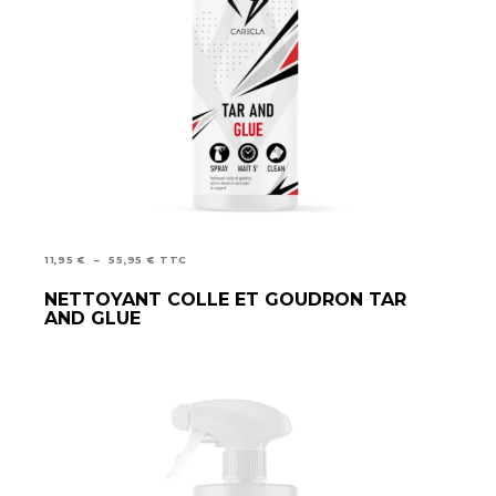
PLAGE
11,95
€
–
55,95
€
TTC
DE
CHOIX DES OPTIONS
NETTOYANT COLLE ET GOUDRON TAR
PRIX :
AND GLUE
11,95 €
À
55,95 €