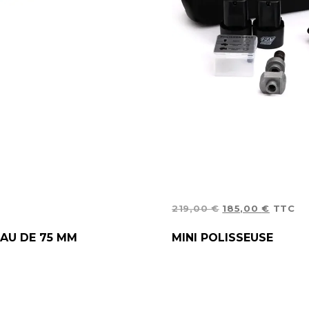
LE
LE
219,00
€
185,00
€
TTC
PRIX
PRIX
LIRE LA SUITE
EAU DE 75 MM
MINI POLISSEUSE
INITIAL
ACTUE
ÉTAIT :
EST :
219,00 €.
185,00 