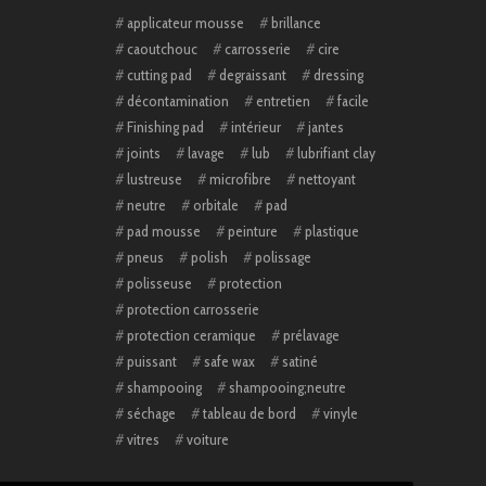
applicateur mousse
brillance
caoutchouc
carrosserie
cire
cutting pad
degraissant
dressing
décontamination
entretien
facile
Finishing pad
intérieur
jantes
joints
lavage
lub
lubrifiant clay
lustreuse
microfibre
nettoyant
neutre
orbitale
pad
pad mousse
peinture
plastique
pneus
polish
polissage
polisseuse
protection
protection carrosserie
protection ceramique
prélavage
puissant
safe wax
satiné
shampooing
shampooing;neutre
séchage
tableau de bord
vinyle
vitres
voiture