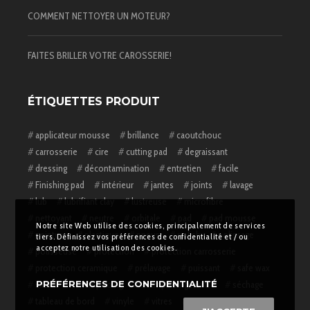
COMMENT NETTOYER UN MOTEUR?
FAITES BRILLER VOTRE CAROSSERIE!
ÉTIQUETTES PRODUIT
applicateur mousse
brillance
caoutchouc
carrosserie
cire
cutting pad
degraissant
dressing
décontamination
entretien
facile
Finishing pad
intérieur
jantes
joints
lavage
lub
lubrifiant clay
lustreuse
microfibre
nettoyant
neutre
orbitale
pad
pad mousse
Notre site Web utilise des cookies, principalement de services
peinture
plastique
pneus
polish
polissage
tiers. Définissez vos préférences de confidentialité et / ou
acceptez notre utilisation des cookies.
polisseuse
protection
protection carrosserie
protection ceramique
prélavage
puissant
safe wax
satiné
shampooing
shampooing;neutre
séchage
PRÉFÉRENCES DE CONFIDENTIALITÉ
tableau de bord
vinyle
vitres
voiture