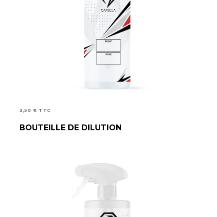
2,50
€
TTC
BOUTEILLE DE DILUTION
AJOUTER AU PANIER