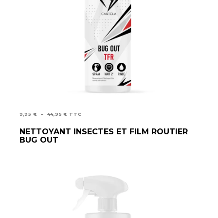
PLAGE
9,95
€
–
44,95
€
TTC
DE
NETTOYANT INSECTES ET FILM ROUTIER
CHOIX DES OPTIONS
PRIX :
BUG OUT
9,95 €
À
44,95 €