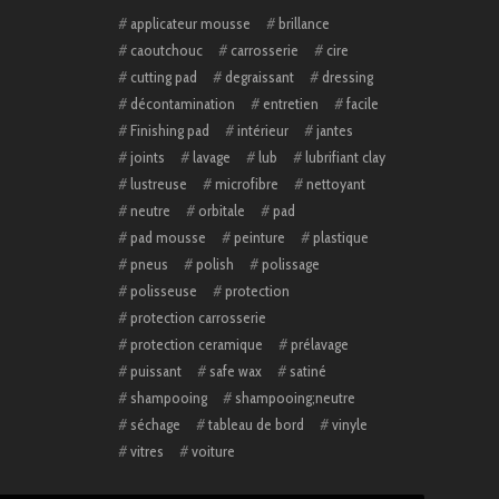
applicateur mousse
brillance
caoutchouc
carrosserie
cire
cutting pad
degraissant
dressing
décontamination
entretien
facile
Finishing pad
intérieur
jantes
joints
lavage
lub
lubrifiant clay
lustreuse
microfibre
nettoyant
neutre
orbitale
pad
pad mousse
peinture
plastique
pneus
polish
polissage
polisseuse
protection
protection carrosserie
protection ceramique
prélavage
puissant
safe wax
satiné
shampooing
shampooing;neutre
séchage
tableau de bord
vinyle
vitres
voiture