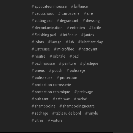
applicateur mousse
brillance
caoutchouc
carrosserie
cire
cutting pad
degraissant
dressing
décontamination
entretien
facile
Finishing pad
intérieur
jantes
joints
lavage
lub
lubrifiant clay
lustreuse
microfibre
nettoyant
neutre
orbitale
pad
pad mousse
peinture
plastique
pneus
polish
polissage
polisseuse
protection
protection carrosserie
protection ceramique
prélavage
puissant
safe wax
satiné
shampooing
shampooing;neutre
séchage
tableau de bord
vinyle
vitres
voiture