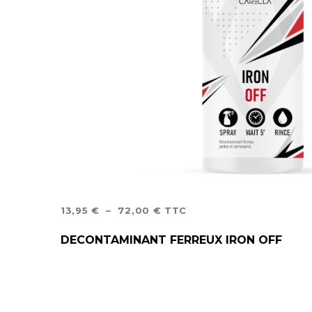
PLAGE
13,95
€
–
72,00
€
TTC
DE
CHOIX DES OPTIONS
DECONTAMINANT FERREUX IRON OFF
PRIX :
13,95 €
À