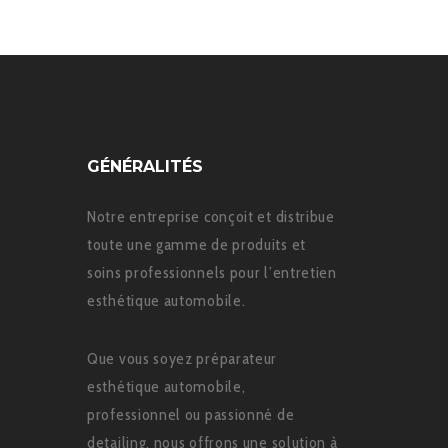
72,00 €
GÉNÉRALITÉS
Notre entreprise conçoit et distribue
toute une gamme de produits et
soins professionnels pour l’entretien
esthétique automobile.
Que vous soyez préparateur
esthétique automobile,
professionnel ou passionné de
detailing, nous offrons une solution à